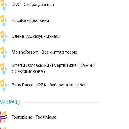
DIVO - Смарагдові ночі
Huculka - Ідеальний
Олена Пушкарук - Цунамі
MaizheRazom - Все життя з тобою
Віталій Орловський - І мертві і живі (ПАМʼЯТІ
ОЛЕКСІЯ ЮКОВА)
Ваня Рассел, IRZA - Заборона на любов
АЙКРАЩІ
Григорівна - Твоя Мама