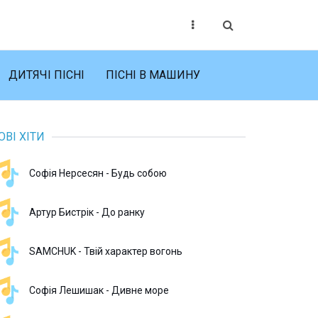
ДИТЯЧІ ПІСНІ
ПІСНІ В МАШИНУ
ОВІ ХІТИ
Софія Нерсесян - Будь собою
Артур Бистрік - До ранку
SAMCHUK - Твій характер вогонь
Софія Лешишак - Дивне море