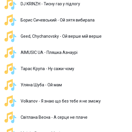
DJ KRINZH - Тисну газ у підлогу
Борис Сичевський - Ой зятя вибирала
Geed, Chychanovsky - Ой верше мій верше
AIMUSIC UA - Пляшка Азнаурі
Тарас Крупа - Ну сажи чому
Уляна Шуба - Ой мам
Volkanov - Я знаю що без тебе я не зможу
Світлана Весна - А серце не плаче