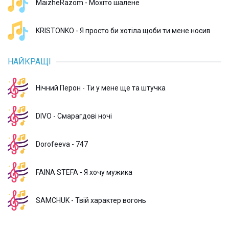
MaizheRazom - Мохіто шалене
KRISTONKO - Я просто би хотіла щоби ти мене носив
НАЙКРАЩІ
Нічний Перон - Ти у мене ще та штучка
DIVO - Смарагдові ночі
Dorofeeva - 747
FAINA STEFA - Я хочу мужика
SAMCHUK - Твій характер вогонь