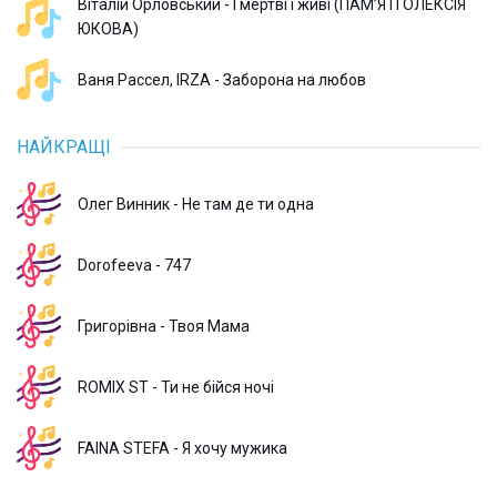
Віталій Орловський - І мертві і живі (ПАМʼЯТІ ОЛЕКСІЯ
ЮКОВА)
Ваня Рассел, IRZA - Заборона на любов
НАЙКРАЩІ
Олег Винник - Не там де ти одна
Dorofeeva - 747
Григорівна - Твоя Мама
ROMIX ST - Ти не бійся ночі
FAINA STEFA - Я хочу мужика