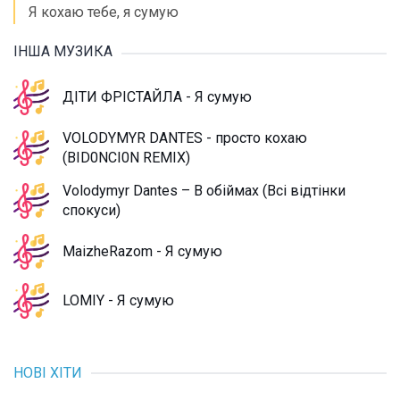
Я кохаю тебе, я сумую
ІНША МУЗИКА
ДІТИ ФРІСТАЙЛА - Я сумую
VOLODYMYR DANTES - просто кохаю
(BID0NCI0N REMIX)
Volodymyr Dantes – В обіймах (Всі відтінки
спокуси)
MaizheRazom - Я сумую
LOMIY - Я сумую
НОВІ ХІТИ