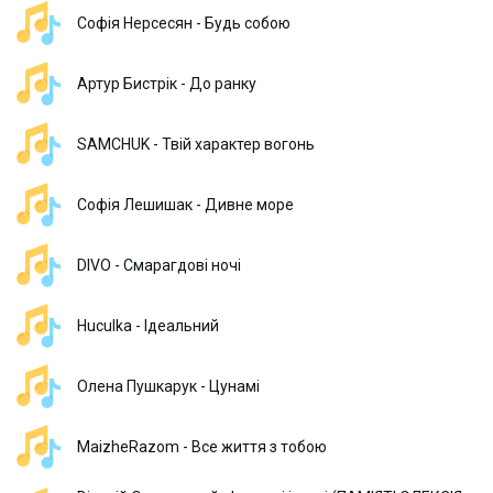
Софія Нерсесян - Будь собою
Артур Бистрік - До ранку
SAMCHUK - Твій характер вогонь
Софія Лешишак - Дивне море
DIVO - Смарагдові ночі
Huculka - Ідеальний
Олена Пушкарук - Цунамі
MaizheRazom - Все життя з тобою