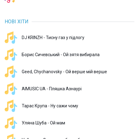
НОВІ ХІТИ
DJ KRINZH - Тисну газ у підлогу
Борис Сичевський - Ой зятя вибирала
Geed, Chychanovsky - Ой верше мій верше
AIMUSIC UA - Пляшка Азнаурі
Тарас Крупа - Ну сажи чому
Уляна Шуба - Ой мам