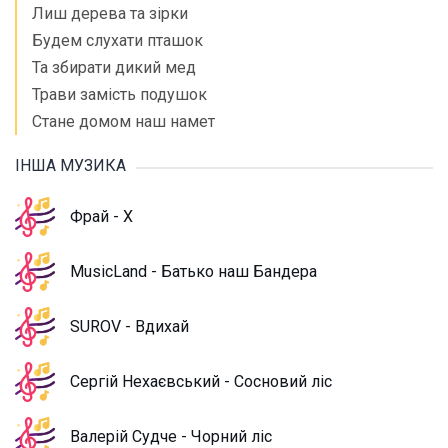
Лиш дерева та зірки
Будем слухати пташок
Та збирати дикий мед
Трави замість подушок
Стане домом наш намет
ІНША МУЗИКА
Фрай - X
MusicLand - Батько наш Бандера
SUROV - Вдихай
Сергій Нехаєвський - Сосновий ліс
Валерій Судче - Чорний ліс