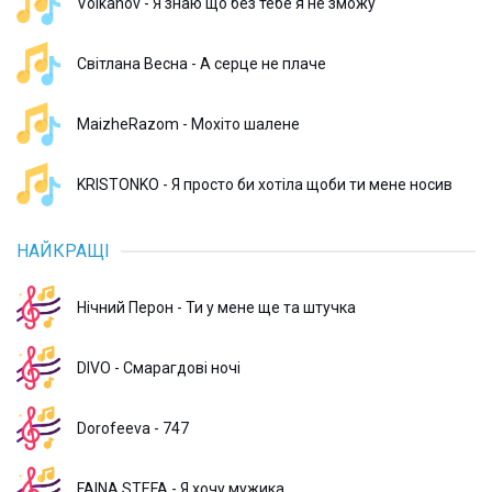
Volkanov - Я знаю що без тебе я не зможу
Світлана Весна - А серце не плаче
MaizheRazom - Мохіто шалене
KRISTONKO - Я просто би хотіла щоби ти мене носив
НАЙКРАЩІ
Нічний Перон - Ти у мене ще та штучка
DIVO - Смарагдові ночі
Dorofeeva - 747
FAINA STEFA - Я хочу мужика