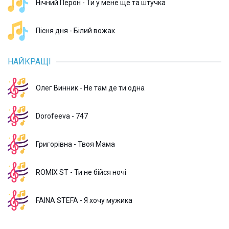
Нічний Перон - Ти у мене ще та штучка
Пісня дня - Білий вожак
НАЙКРАЩІ
Олег Винник - Не там де ти одна
Dorofeeva - 747
Григорівна - Твоя Мама
ROMIX ST - Ти не бійся ночі
FAINA STEFA - Я хочу мужика