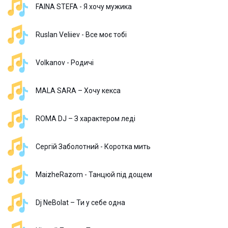
FAINA STEFA - Я хочу мужика
Ruslan Veliiev - Все моє тобі
Volkanov - Родичі
MALA SARA – Хочу кекса
ROMA DJ – З характером леді
Сергій Заболотний - Коротка мить
MaizheRazom - Танцюй під дощем
Dj NeBolat – Ти у себе одна