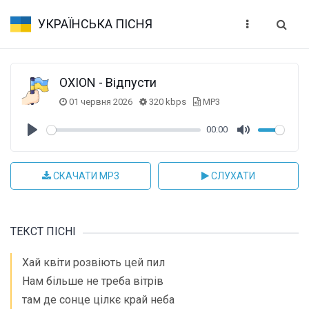
УКРАЇНСЬКА ПІСНЯ
OXION - Відпусти
01 червня 2026
320 kbps
MP3
00:00
Play
Mute
СКАЧАТИ MP3
СЛУХАТИ
ТЕКСТ ПІСНІ
Хай квіти розвіють цей пил
Нам більше не треба вітрів
там де сонце цілкє край неба