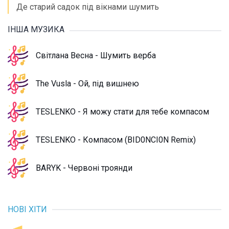
Де старий садок під вікнами шумить
ІНША МУЗИКА
Світлана Весна - Шумить верба
The Vusla - Ой, під вишнею
TESLENKO - Я можу стати для тебе компасом
TESLENKO - Компасом (BID0NCI0N Remix)
BARYK - Червоні троянди
НОВІ ХІТИ