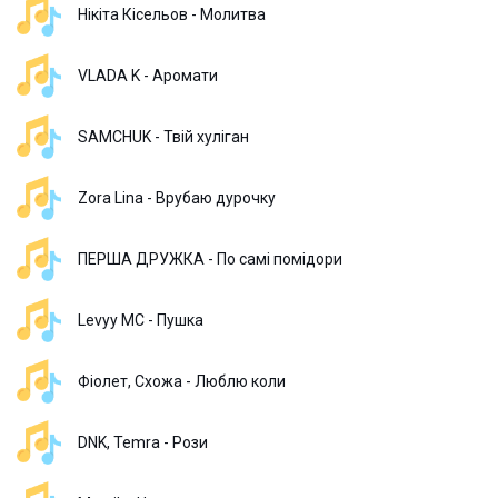
Нікіта Кісельов - Молитва
VLADA K - Аромати
SAMCHUK - Твій хуліган
Zora Lina - Врубаю дурочку
ПЕРША ДРУЖКА - По самі помідори
Levyy MC - Пушка
Фіолет, Схожа - Люблю коли
DNK, Temra - Рози