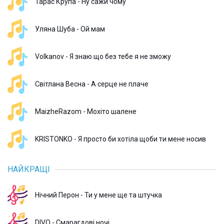
Тарас Крупа - Ну сажи чому
Уляна Шуба - Ой мам
Volkanov - Я знаю що без тебе я не зможу
Світлана Весна - А серце не плаче
MaizheRazom - Мохіто шалене
KRISTONKO - Я просто би хотіла щоби ти мене носив
НАЙКРАЩІ
Нічний Перон - Ти у мене ще та штучка
DIVO - Смарагдові ночі