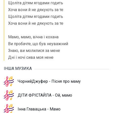
Щоліта дітям ягодами годить
Хоча вони й не дякують за те
Щоліта дітям ягодами годить
Хоча вони й не дякують за те
Мамо, мамо, вічна і кохана
Ви пробачте, що був неуважний
Знаю, ви молилися за мене
Дні і ночі сива моя нене
ІНША МУЗИКА
ЧорнийДжуфер - Пісня про маму
ДІТИ ФРІСТАЙЛА - Ой, мамо
Інна Главацька - Мамо