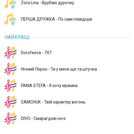
Zora Lina - Врубаю дурочку
ПЕРША ДРУЖКА - По самі помідори
НАЙКРАЩІ
Dorofeeva - 747
Нічний Перон - Ти у мене ще та штучка
FAINA STEFA - Я хочу мужика
SAMCHUK - Твій характер вогонь
DIVO - Смарагдові ночі