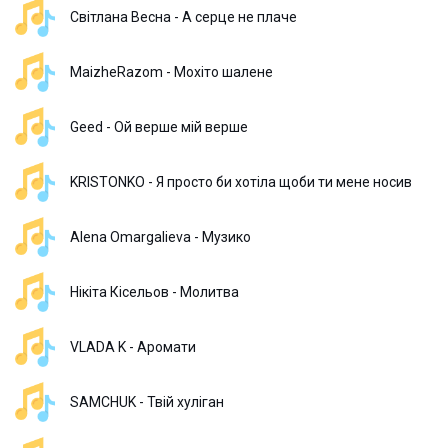
Світлана Весна - А серце не плаче
MaizheRazom - Мохіто шалене
Geed - Ой верше мій верше
KRISTONKO - Я просто би хотіла щоби ти мене носив
Alena Omargalieva - Музико
Нікіта Кісельов - Молитва
VLADA K - Аромати
SAMCHUK - Твій хуліган